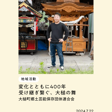
地域活動
変化とともに400年
受け継ぎ繋ぐ、大槌の舞
大槌町郷土芸能保存団体連合会
2024.7.22