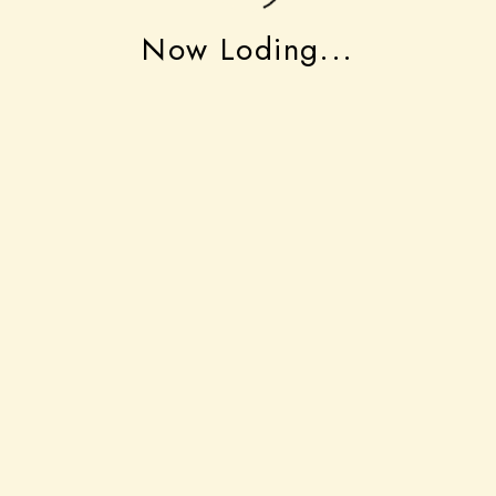
Now Loding...
事業者
明治創業の老舗料理店四代目
震災で料理への想いを新たに
割烹 岩戸
2026.6.30